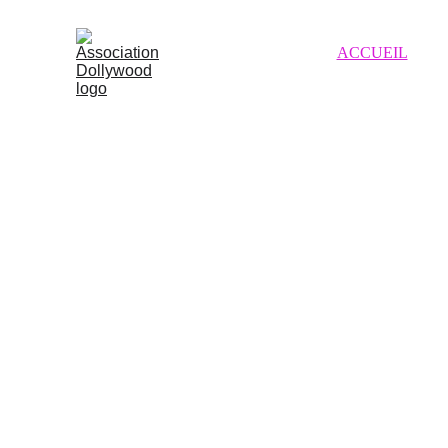
ACCUEIL
ACTU
D O L L Y W O O 
a s s o c i a t i o n   
a u d i o v i s u e l l 