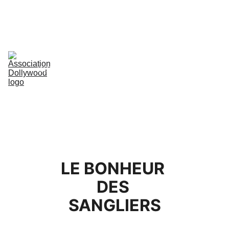
ACCUEIL
ACTUALITÉS
FILMS
GALERIE
PRESSE
DOLLYWOMEN
NOUS 
SOUTENIR
CONTACT
LE BONHEUR 
DES 
SANGLIERS