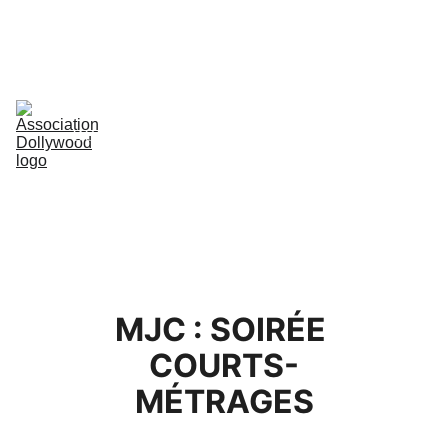
ACCUEIL
ACTUALITÉS
FILMS
GALERIE
PRESSE
DOLLYWOMEN
NOUS 
SOUTENIR
CONTACT
MJC : SOIR
ÉE 
COURTS-
MÉTRAGES